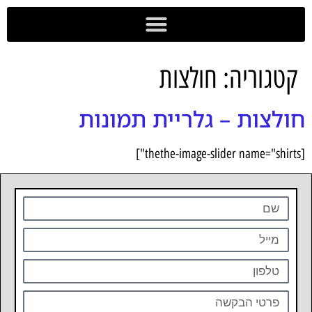
לתוכן
מועדון Goodi
הדפסת DTF
קטגוריה:
חולצות
חולצות – גלריית תמונות
[thethe-image-slider name="shirts"]