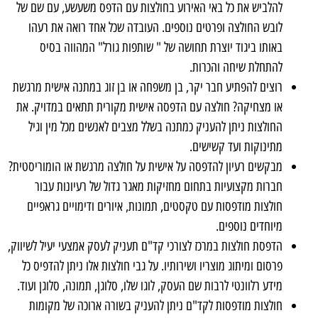
להלביש את כל באי האירוע בחולצות עם הדפס משעשע, עם שם של
לובש החולצה ופרטים נוספים. העובדה שכל אחד רואה את רעהו
באותו ביגוד יוצרת תחושה של " שותפות גורל" המהווה בסיס
להתחלת שיחה והכרות.
רוצים להפתיע חבר יקר, בן משפחה או בן זוג במתנה אישית מרגשת
או מצחיקה? חולצה עם הדפסה אישית מקורית תתאים במדויק. את
החולצות ניתן להעניק כמתנה בשלל מצבים לאנשים מכל מין וגיל
מתינוקות ועד קשישים.
מבקשים רעיון להדפסה על אישית על חולצה מרגשת או הומוריסטית?
חברות מקצועיות בתחום מחזיקות מאגר גדול של רעיונות עבור
חולצות מודפסות עם טקסטים, תמונות, איורים ודימויים גראפיים
מיוחדים נוספים.
הדפסת חולצות במרכז לצורכי קד"ם תעניק לעסק אמצעי יעיל לשיווק,
פרסום ומיתוג מוצריו ושירותיו. על גבי חולצות אלו ניתן להדפיס כל
מידע רלוונטי לרבות שם העסק, לוגו שלו, סלוגן, תמונה, סלוגן ועוד.
חולצות מודפסות לקד"ם ניתן להעניק בשורה ארוכה של מקומות